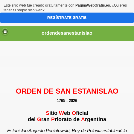
Este sitio web fue creado gratuitamente con
PaginaWebGratis.es
. ¿Quieres
tener tu propio sitio web?
REGÍSTRATE GRATIS
ordendesanestanislao
ORDEN DE SAN ESTANISLAO
1765 - 2026
S
itio
W
eb
O
ficial
del
G
ran
P
riorato de
A
rgentina
Estanislao Augusto Poniatowski, Rey de Polonia estableció la